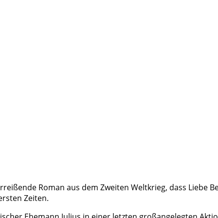
zzerreißende Roman aus dem Zweiten Weltkrieg, dass Liebe B
ersten Zeiten.
scher Ehemann Julius in einer letzten großangelegten Aktio