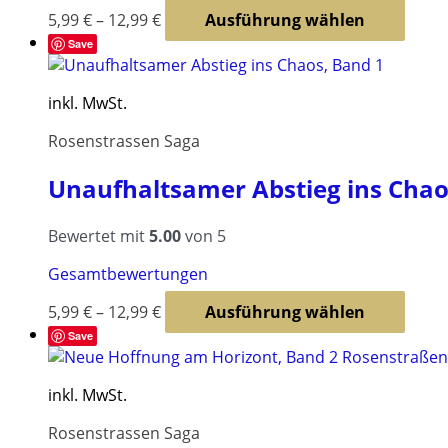
Diese
5,99
€
–
12,99
€
Ausführung wählen
Produ
Save
weist
mehr
inkl. MwSt.
Varia
auf.
Rosenstrassen Saga
Die
Opti
Unaufhaltsamer Abstieg ins Chao
könn
auf
Bewertet mit
5.00
von 5
der
Produ
Gesamtbewertungen
gewäh
werd
Diese
5,99
€
–
12,99
€
Ausführung wählen
Produ
Save
weist
mehr
inkl. MwSt.
Varia
auf.
Rosenstrassen Saga
Die