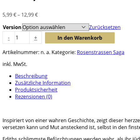
5,99
€
–
12,99
€
Version
Zurücksetzen
Stürmische
-
+
In den Warenkorb
Zeiten
in
Artikelnummer:
n. a.
Kategorie:
Rosenstrassen Saga
Sicht,
Band
inkl. MwSt.
3
Menge
Beschreibung
Zusätzliche Information
Produktsicherheit
Rezensionen (0)
Inspiriert von einer wahren Geschichte, zeigt dieser her
versetzen kann und Mut ansteckend ist, selbst in den finst
Ediths schlimmste Befürchtungen werden wahr, als ihr jüdi