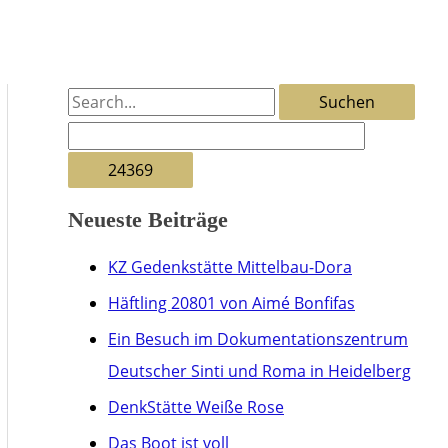
S
u
c
h
Neueste Beiträge
e
n
KZ Gedenkstätte Mittelbau-Dora
n
Häftling 20801 von Aimé Bonfifas
a
Ein Besuch im Dokumentationszentrum
c
Deutscher Sinti und Roma in Heidelberg
h
DenkStätte Weiße Rose
:
Das Boot ist voll