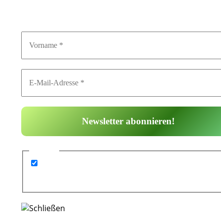
Mitfiebern
GDPR
*
Ich bin mit der elektronischen Speicherung
meiner Daten für den Newsletterversand
einverstanden.