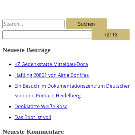
Rose
S
u
c
Neueste Beiträge
h
e
KZ Gedenkstätte Mittelbau-Dora
n
Häftling 20801 von Aimé Bonfifas
n
Ein Besuch im Dokumentationszentrum Deutscher
a
Sinti und Roma in Heidelberg
c
DenkStätte Weiße Rose
h
Das Boot ist voll
:
Neueste Kommentare