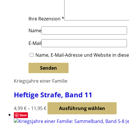
Ihre Rezension
*
Name
E-Mail
Name, E-Mail-Adresse und Website in die
Kriegsjahre einer Familie
Heftige Strafe, Band 11
Diese
4,99
€
–
11,95
€
Ausführung wählen
Produ
Save
weist
mehr