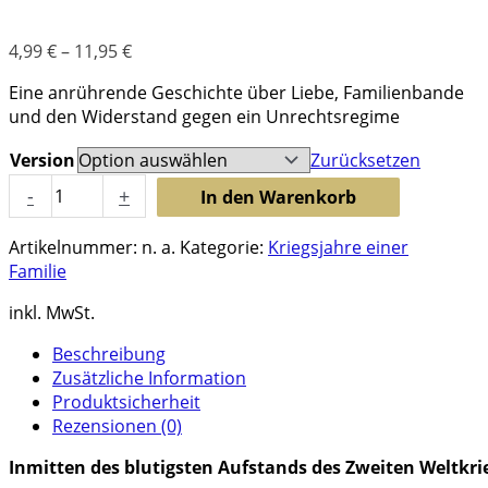
4,99
€
–
11,95
€
Eine anrührende Geschichte über Liebe, Familienbande
und den Widerstand gegen ein Unrechtsregime
Version
Zurücksetzen
Tollkühner
-
+
In den Warenkorb
Aufstand,
Band
Artikelnummer:
n. a.
Kategorie:
Kriegsjahre einer
6
Familie
Menge
inkl. MwSt.
Beschreibung
Zusätzliche Information
Produktsicherheit
Rezensionen (0)
Inmitten des blutigsten Aufstands des Zweiten Weltkri