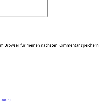
sem Browser für meinen nächsten Kommentar speichern.
s
kt
ere