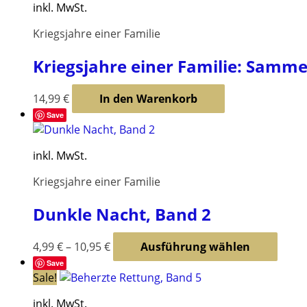
inkl. MwSt.
Varia
auf.
Kriegsjahre einer Familie
Die
Opti
Kriegsjahre einer Familie: Samme
könn
auf
14,99
€
In den Warenkorb
der
Produ
Save
gewäh
werd
inkl. MwSt.
Kriegsjahre einer Familie
Dunkle Nacht, Band 2
Diese
4,99
€
–
10,95
€
Ausführung wählen
Produ
Save
weist
Sale!
mehr
inkl. MwSt.
Varia