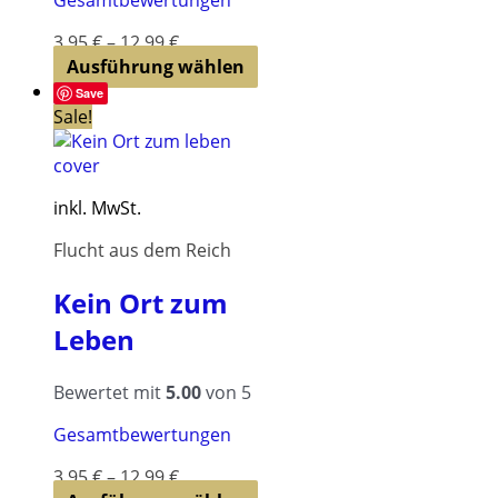
3,95
€
–
12,99
€
Dieses
Ausführung wählen
Produkt
Save
weist
Sale!
mehrere
Varianten
auf.
inkl. MwSt.
Die
Optionen
Flucht aus dem Reich
können
auf
Kein Ort zum
der
Leben
Produktseite
gewählt
werden
Bewertet mit
5.00
von 5
Gesamtbewertungen
3,95
€
–
12,99
€