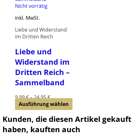
auf.
Nicht vorrätig
Die
inkl. MwSt.
Optionen
können
Liebe und Widerstand
auf
im Dritten Reich
der
Produktseite
Liebe und
gewählt
Widerstand im
werden
Dritten Reich –
Sammelband
9,99
€
–
24,95
€
Dieses
Ausführung wählen
Produkt
Kunden, die diesen Artikel gekauft
weist
mehrere
haben, kauften auch
Varianten
auf.