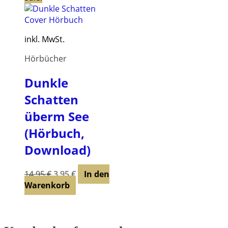
inkl. MwSt.
Hörbücher
Dunkle
Schatten
überm See
(Hörbuch,
Download)
Ursprünglicher
Aktueller
14,95
€
3,95
€
In den
Preis
Preis
Warenkorb
war:
ist:
14,95 €
3,95 €.