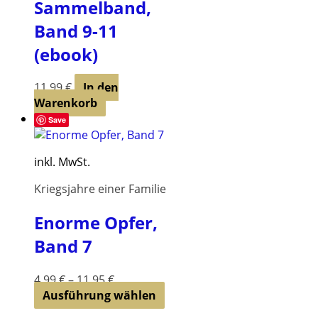
Sammelband,
werden
Band 9-11
(ebook)
11,99
€
In den
Warenkorb
Save
inkl. MwSt.
Kriegsjahre einer Familie
Enorme Opfer,
Band 7
4,99
€
–
11,95
€
Dieses
Ausführung wählen
Produkt