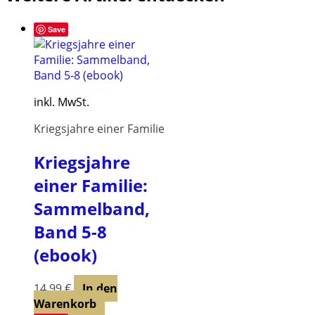
mehrere
Varianten
Save
auf.
Die
Optionen
können
auf
inkl. MwSt.
der
Kriegsjahre einer Familie
Produktseite
gewählt
Kriegsjahre
werden
einer Familie:
Sammelband,
Band 5-8
(ebook)
14,99
€
In den
Warenkorb