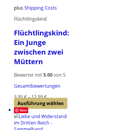
können
plus
Shipping Costs
auf
der
Flüchtlingskind
Produktseite
gewählt
Flüchtlingskind:
werden
Ein Junge
zwischen zwei
Müttern
Bewertet mit
5.00
von 5
Gesamtbewertungen
3,95
€
–
12,99
€
Dieses
Ausführung wählen
Produkt
Save
weist
mehrere
Varianten