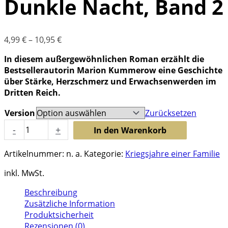
Dunkle Nacht, Band 2
4,99
€
–
10,95
€
In diesem außergewöhnlichen Roman erzählt die
Bestsellerautorin Marion Kummerow eine Geschichte
über Stärke, Herzschmerz und Erwachsenwerden im
Dritten Reich.
Version
Zurücksetzen
Dunkle
-
+
In den Warenkorb
Nacht,
Band
Artikelnummer:
n. a.
Kategorie:
Kriegsjahre einer Familie
2
Menge
inkl. MwSt.
Beschreibung
Zusätzliche Information
Produktsicherheit
Rezensionen (0)