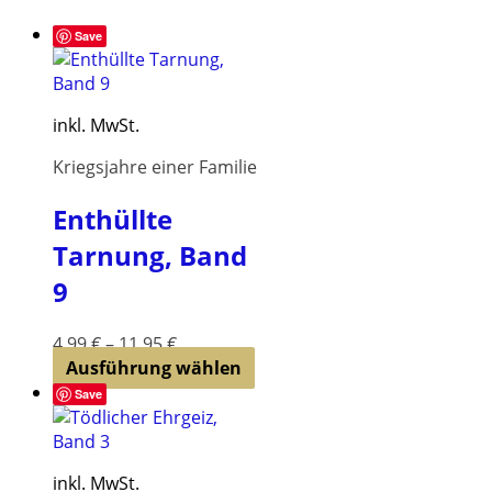
Save
inkl. MwSt.
Kriegsjahre einer Familie
Enthüllte
Tarnung, Band
9
4,99
€
–
11,95
€
Dieses
Ausführung wählen
Produkt
Save
weist
mehrere
Varianten
inkl. MwSt.
auf.