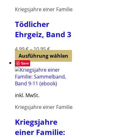
Die
Kriegsjahre einer Familie
Optionen
können
Tödlicher
auf
Ehrgeiz, Band 3
der
Produktseite
gewählt
4,99
€
–
10,95
€
werden
Dieses
Ausführung wählen
Produkt
Save
weist
mehrere
Varianten
auf.
inkl. MwSt.
Die
Optionen
Kriegsjahre einer Familie
können
auf
Kriegsjahre
der
einer Familie:
Produktseite
gewählt