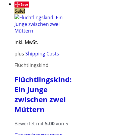
Die
Save
Sale!
Optionen
können
auf
der
Produktseite
inkl. MwSt.
gewählt
werden
plus
Shipping Costs
Flüchtlingskind
Flüchtlingskind:
Ein Junge
zwischen zwei
Müttern
Bewertet mit
5.00
von 5
Gesamtbewertungen