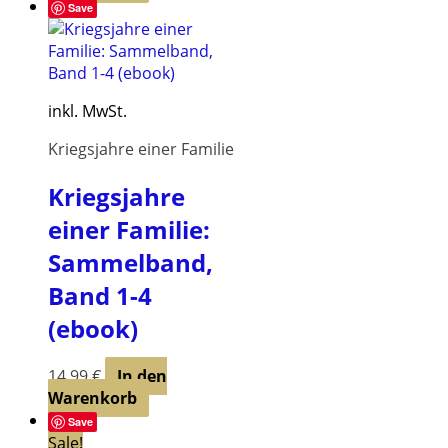
Save
inkl. MwSt.
Kriegsjahre einer Familie
Kriegsjahre
einer Familie:
Sammelband,
Band 1-4
(ebook)
14,99
€
In den
Warenkorb
Save
Sale!