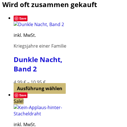
Wird oft zusammen gekauft
weist
mehrere
Varianten
Save
auf.
Die
Optionen
inkl. MwSt.
können
Kriegsjahre einer Familie
auf
der
Dunkle Nacht,
Produktseite
gewählt
Band 2
werden
4,99
€
–
10,95
€
Dieses
Ausführung wählen
Produkt
Save
weist
Sale!
mehrere
Varianten
auf.
inkl. MwSt.
Die