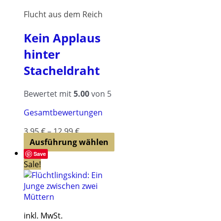
Optionen
Flucht aus dem Reich
können
auf
Kein Applaus
der
hinter
Produktseite
gewählt
Stacheldraht
werden
Bewertet mit
5.00
von 5
Gesamtbewertungen
3,95
€
–
12,99
€
Dieses
Ausführung wählen
Produkt
Save
weist
Sale!
mehrere
Varianten
auf.
Die
inkl. MwSt.
Optionen