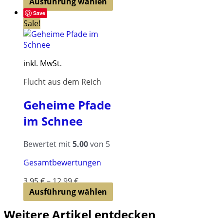
Dieses
Ausführung wählen
Produkt
Save
weist
Sale!
mehrere
Varianten
auf.
inkl. MwSt.
Die
Optionen
Flucht aus dem Reich
können
auf
Geheime Pfade
der
im Schnee
Produktseite
gewählt
werden
Bewertet mit
5.00
von 5
Gesamtbewertungen
3,95
€
–
12,99
€
Dieses
Ausführung wählen
Produkt
Weitere Artikel entdecken
weist