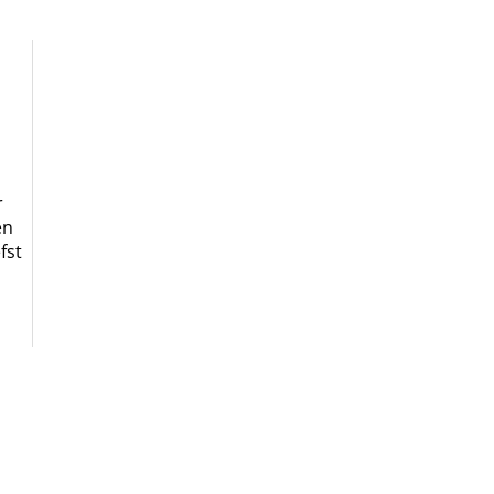
r
en
fst