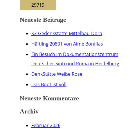
c
h
Neueste Beiträge
e
n
KZ Gedenkstätte Mittelbau-Dora
n
Häftling 20801 von Aimé Bonfifas
a
Ein Besuch im Dokumentationszentrum
c
Deutscher Sinti und Roma in Heidelberg
h
DenkStätte Weiße Rose
:
Das Boot ist voll
Neueste Kommentare
Archiv
Februar 2026