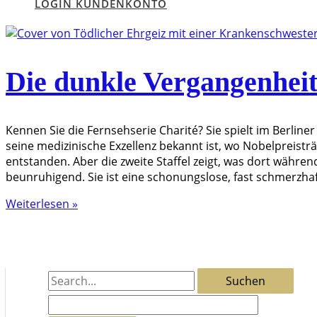
LOGIN KUNDENKONTO
Die dunkle Vergangenheit
Kennen Sie die Fernsehserie Charité? Sie spielt im Berline
seine medizinische Exzellenz bekannt ist, wo Nobelpreis
entstanden. Aber die zweite Staffel zeigt, was dort währen
beunruhigend. Sie ist eine schonungslose, fast schmerzhaf
Die
Weiterlesen »
dunkle
Vergangenheit
der
Charité
S
u