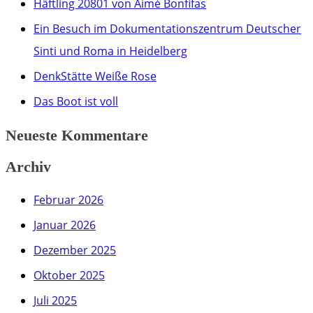
Häftling 20801 von Aimé Bonfifas
n
Ein Besuch im Dokumentationszentrum Deutscher
a
Sinti und Roma in Heidelberg
c
DenkStätte Weiße Rose
h
Das Boot ist voll
:
Neueste Kommentare
Archiv
Februar 2026
Januar 2026
Dezember 2025
Oktober 2025
Juli 2025