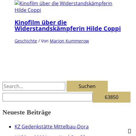
Kinofilm über die
Widerstandskämpferin Hilde Coppi
Geschichte
/ Von
Marion Kummerow
S
u
c
Neueste Beiträge
h
e
KZ Gedenkstätte Mittelbau-Dora
n